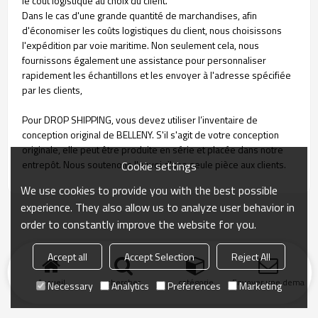
le coût logistique au choix du client.
Dans le cas d'une grande quantité de marchandises, afin
d'économiser les coûts logistiques du client, nous choisissons
l'expédition par voie maritime. Non seulement cela, nous
fournissons également une assistance pour personnaliser
rapidement les échantillons et les envoyer à l'adresse spécifiée
par les clients,
Pour DROP SHIPPING, vous devez utiliser l’inventaire de
conception original de BELLENY. S'il s'agit de votre conception
originale, elle peut être produite en série et placée dans notre
entrepôt. Nous soutenons l'envoi d'une seule pièce aux clients.
Cookie settings
We use cookies to provide you with the best possible
experience. They also allow us to analyze user behavior in
order to constantly improve the website for you.
Accept all
Accept Selection
Reject All
Accueil
chercher
catégorie
Envoyer une demand
Necessary
Analytics
Preferences
Marketing