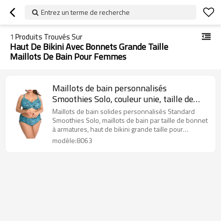
Entrez un terme de recherche
1
Produits Trouvés Sur
Haut De Bikini Avec Bonnets Grande Taille
Maillots De Bain Pour Femmes
Maillots de bain personnalisés
Smoothies Solo, couleur unie, taille de
bonnet à armatures, bonnet DD G H,
Maillots de bain solides personnalisés Standard
haut de bikini, maillots de bain pour
Smoothies Solo, maillots de bain par taille de bonnet
à armatures, haut de bikini grande taille pour
femmes
femmes
modèle:8063