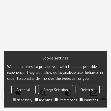
Cookie settings
We use cookies to provide you with the best possible
experience. They also allow us to analyze user behavior in
order to constantly improve the website for you.
Accept all
Accept Selection
Reject All
Accueil
chercher
catégorie
Envoyer une demand
Necessary
Analytics
Preferences
Marketing