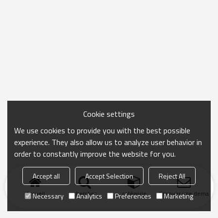
Cookie settings
We use cookies to provide you with the best possible
experience. They also allow us to analyze user behavior in
order to constantly improve the website for you.
Accept all
Accept Selection
Reject All
Accueil
chercher
catégorie
Envoyer une demand
Necessary
Analytics
Preferences
Marketing